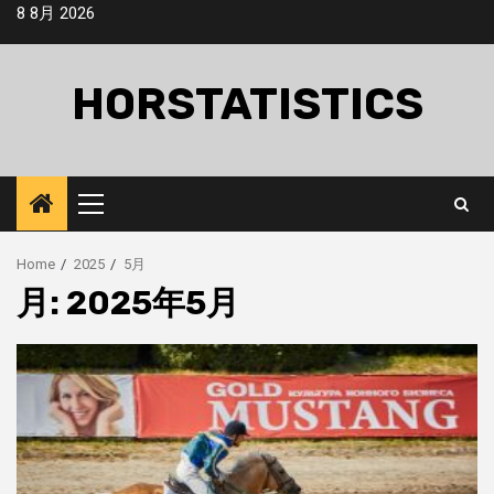
Skip
8 8月 2026
to
content
HORSTATISTICS
Primary
Menu
Home
2025
5月
月:
2025年5月