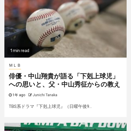
1 min read
ＭＬＢ
俳優・中山翔貴が語る「下剋上球児」
への思いと、父・中山秀征からの教え
1年 ago
Junichi Tanaka
TBS系ドラマ『下剋上球児』（日曜午後9...