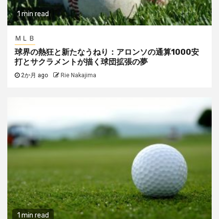
1 min read
ＭＬＢ
球界の熱狂と新たなうねり：アロンソの通算1000安
打とサクラメントが描く球団拡張の夢
2か月 ago
Rie Nakajima
1 min read