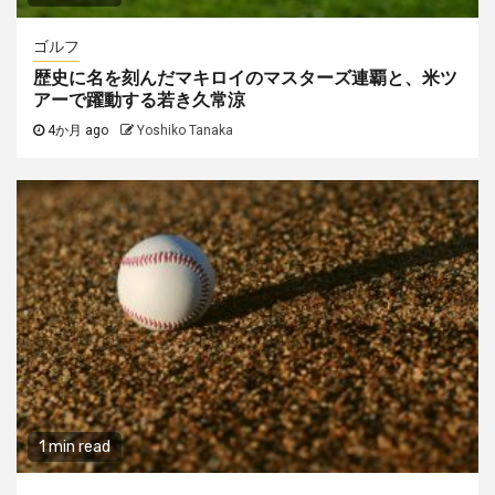
ゴルフ
歴史に名を刻んだマキロイのマスターズ連覇と、米ツ
アーで躍動する若き久常涼
4か月 ago
Yoshiko Tanaka
1 min read