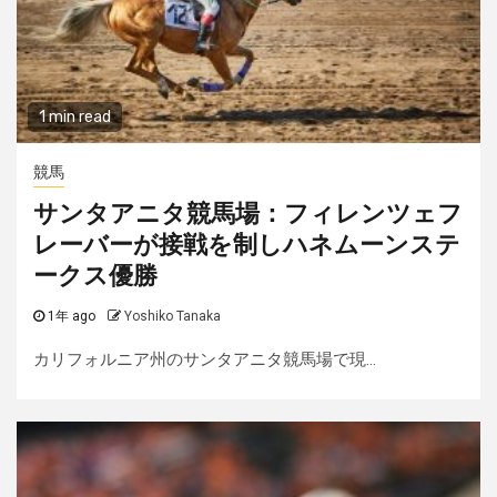
1 min read
競馬
サンタアニタ競馬場：フィレンツェフ
レーバーが接戦を制しハネムーンステ
ークス優勝
1年 ago
Yoshiko Tanaka
カリフォルニア州のサンタアニタ競馬場で現...