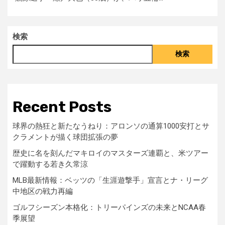
検索
検索
Recent Posts
球界の熱狂と新たなうねり：アロンソの通算1000安打とサ
クラメントが描く球団拡張の夢
歴史に名を刻んだマキロイのマスターズ連覇と、米ツアー
で躍動する若き久常涼
MLB最新情報：ベッツの「生涯遊撃手」宣言とナ・リーグ
中地区の戦力再編
ゴルフシーズン本格化：トリーパインズの未来とNCAA春
季展望