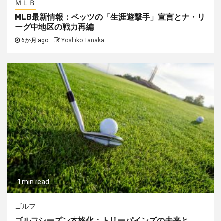
ＭＬＢ
MLB最新情報：ベッツの「生涯遊撃手」宣言とナ・リ
ーグ中地区の戦力再編
6か月 ago
Yoshiko Tanaka
1 min read
ゴルフ
ゴルフシーズン本格化：トリーパインズの未来と