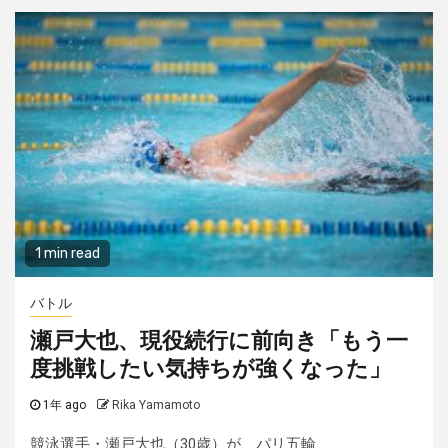
1 min read
バトル
瀬戸大也、現役続行に前向き「もう一
度挑戦したい気持ちが強くなった」
1年 ago
Rika Yamamoto
競泳選手・瀬戸大也（30歳）が、パリ五輪...