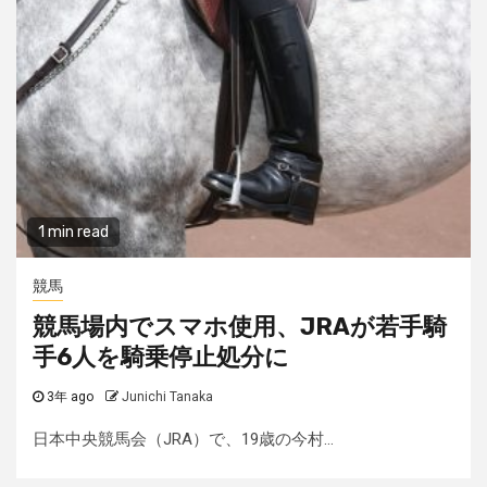
1 min read
競馬
競馬場内でスマホ使用、JRAが若手騎
手6人を騎乗停止処分に
3年 ago
Junichi Tanaka
日本中央競馬会（JRA）で、19歳の今村...