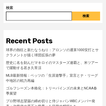
検索
検索
Recent Posts
球界の熱狂と新たなうねり：アロンソの通算1000安打とサ
クラメントが描く球団拡張の夢
歴史に名を刻んだマキロイのマスターズ連覇と、米ツアー
で躍動する若き久常涼
MLB最新情報：ベッツの「生涯遊撃手」宣言とナ・リーグ
中地区の戦力再編
ゴルフシーズン本格化：トリーパインズの未来とNCAA春
季展望
プロ野球志望届の締め切りと侍ジャパンWBCメンバー発