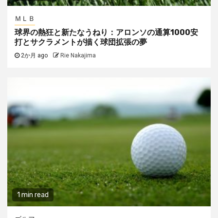
ＭＬＢ
球界の熱狂と新たなうねり：アロンソの通算1000安
打とサクラメントが描く球団拡張の夢
2か月 ago
Rie Nakajima
1 min read