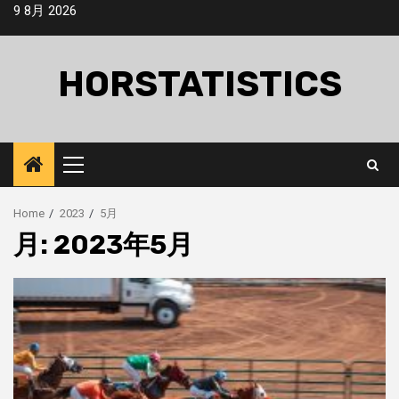
Skip
9 8月 2026
to
content
HORSTATISTICS
Primary
Menu
Home
2023
5月
月:
2023年5月