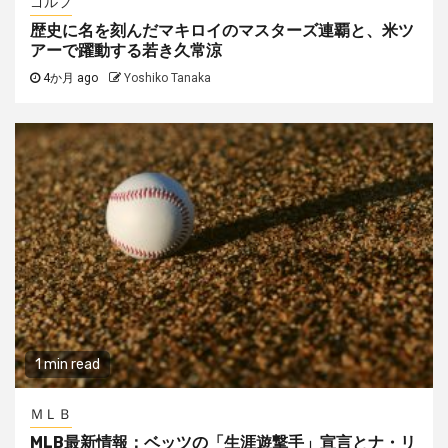
ゴルフ
歴史に名を刻んだマキロイのマスターズ連覇と、米ツ
アーで躍動する若き久常涼
4か月 ago
Yoshiko Tanaka
1 min read
ＭＬＢ
MLB最新情報：ベッツの「生涯遊撃手」宣言とナ・リ