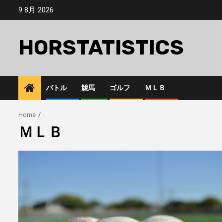
Skip
9 8月 2026
to
content
HORSTATISTICS
バトル
競馬
ゴルフ
ＭＬＢ
Home
ＭＬＢ