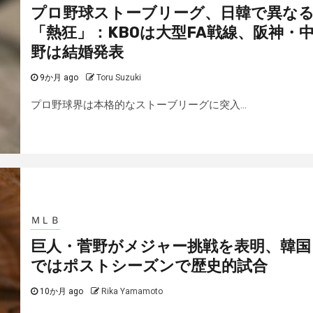
プロ野球ストーブリーグ、日韓で異な
「熱狂」：KBOは大型FA戦線、阪神・
野は結婚発表
9か月 ago
Toru Suzuki
プロ野球界は本格的なストーブリーグに突入...
ＭＬＢ
巨人・菅野がメジャー挑戦を表明、韓国
ではポストシーズンで歴史的試合
10か月 ago
Rika Yamamoto