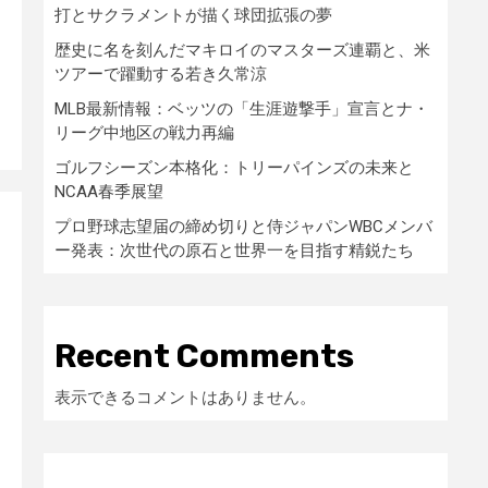
打とサクラメントが描く球団拡張の夢
歴史に名を刻んだマキロイのマスターズ連覇と、米
ツアーで躍動する若き久常涼
MLB最新情報：ベッツの「生涯遊撃手」宣言とナ・
リーグ中地区の戦力再編
ゴルフシーズン本格化：トリーパインズの未来と
NCAA春季展望
プロ野球志望届の締め切りと侍ジャパンWBCメンバ
ー発表：次世代の原石と世界一を目指す精鋭たち
」
Recent Comments
表示できるコメントはありません。