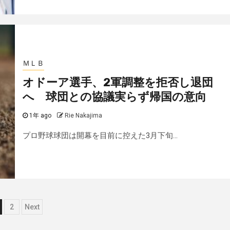
ＭＬＢ
オドーア選手、2軍調整を拒否し退団
へ 球団との協議実らず帰国の意向
1年 ago
Rie Nakajima
プロ野球球団は開幕を目前に控えた3月下旬...
投
2
Next
稿