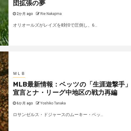
団拡張の夢
2か月 ago
Rie Nakajima
オリオールズがレイズを8対0で圧倒し、6...
ＭＬＢ
MLB最新情報：ベッツの「生涯遊撃手
宣言とナ・リーグ中地区の戦力再編
6か月 ago
Yoshiko Tanaka
ロサンゼルス・ドジャースのムーキー・ベッ...