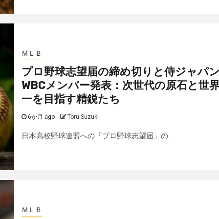
ＭＬＢ
プロ野球志望届の締め切りと侍ジャパ
WBCメンバー発表：次世代の原石と世
一を目指す精鋭たち
6か月 ago
Toru Suzuki
日本高校野球連盟への「プロ野球志望届」の...
ＭＬＢ