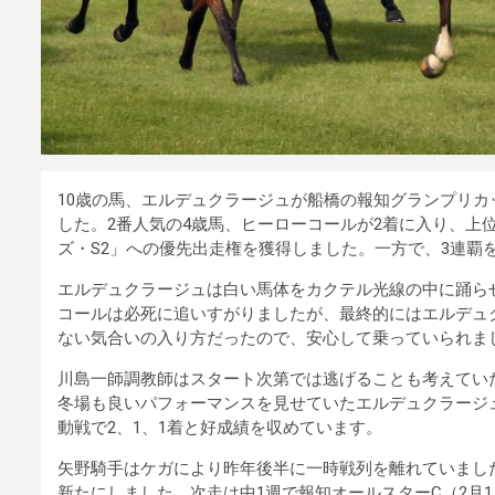
10歳の馬、エルデュクラージュが船橋の報知グランプリカ
した。2番人気の4歳馬、ヒーローコールが2着に入り、上位
ズ・S2」への優先出走権を獲得しました。一方で、3連覇
エルデュクラージュは白い馬体をカクテル光線の中に踊ら
コールは必死に追いすがりましたが、最終的にはエルデュ
ない気合いの入り方だったので、安心して乗っていられま
川島一師調教師はスタート次第では逃げることも考えてい
冬場も良いパフォーマンスを見せていたエルデュクラージ
動戦で2、1、1着と好成績を収めています。
矢野騎手はケガにより昨年後半に一時戦列を離れていまし
新たにしました。次走は中1週で報知オールスターC（2月