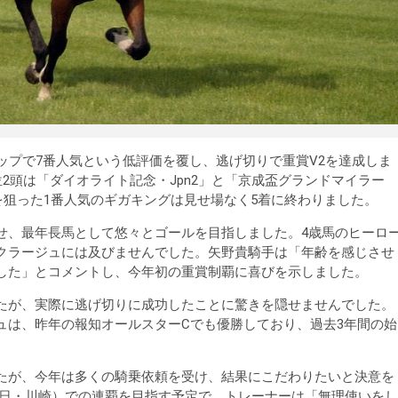
ップで7番人気という低評価を覆し、逃げ切りで重賞V2を達成しま
2頭は「ダイオライト記念・Jpn2」と「京成盃グランドマイラー
を狙った1番人気のギガキングは見せ場なく5着に終わりました。
せ、最年長馬として悠々とゴールを目指しました。4歳馬のヒーロ
クラージュには及びませんでした。矢野貴騎手は「年齢を感じさせ
した」とコメントし、今年初の重賞制覇に喜びを示しました。
たが、実際に逃げ切りに成功したことに驚きを隠せませんでした。
ュは、昨年の報知オールスターCでも優勝しており、過去3年間の始
たが、今年は多くの騎乗依頼を受け、結果にこだわりたいと決意を
1日・川崎）での連覇を目指す予定で、トレーナーは「無理使いをし