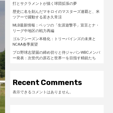
打とサクラメントが描く球団拡張の夢
歴史に名を刻んだマキロイのマスターズ連覇と、米
ツアーで躍動する若き久常涼
MLB最新情報：ベッツの「生涯遊撃手」宣言とナ・
リーグ中地区の戦力再編
ゴルフシーズン本格化：トリーパインズの未来と
NCAA春季展望
プロ野球志望届の締め切りと侍ジャパンWBCメンバ
ー発表：次世代の原石と世界一を目指す精鋭たち
Recent Comments
表示できるコメントはありません。