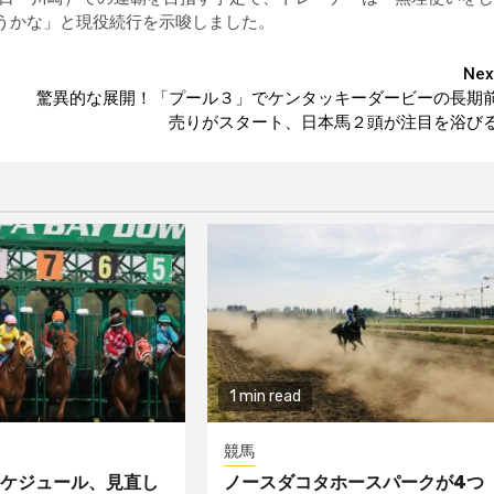
うかな」と現役続行を示唆しました。
Nex
驚異的な展開！「プール３」でケンタッキーダービーの長期
売りがスタート、日本馬２頭が注目を浴び
1 min read
競馬
ケジュール、見直し
ノースダコタホースパークが4つ