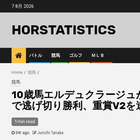
Skip
7 8月 2026
to
content
HORSTATISTICS
バトル
競馬
ゴルフ
ＭＬＢ
Home
競馬
競馬
10歳馬エルデュクラージ
で逃げ切り勝利、重賞V2を
1 min read
3年 ago
Junichi Tanaka