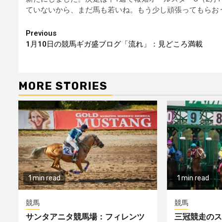
ていないから、まだ馬も若いね。もう少し頑張ってもらお
Continue
Previous
1月10日の競馬ギガ盛ブログ「流れ」：見どころ満載
Reading
MORE STORIES
1 min read
1 min read
競馬
競馬
サンタアニタ競馬場：フィレンツ
三冠競走のス