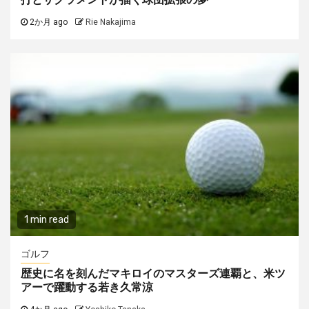
2か月 ago
Rie Nakajima
1 min read
ゴルフ
歴史に名を刻んだマキロイのマスターズ連覇と、米ツ
アーで躍動する若き久常涼