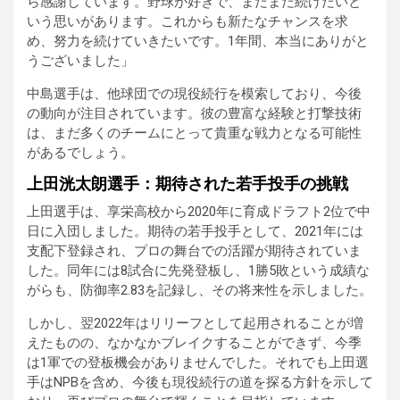
ら感謝しています。野球が好きで、まだまだ続けたいと
いう思いがあります。これからも新たなチャンスを求
め、努力を続けていきたいです。1年間、本当にありがと
うございました」
中島選手は、他球団での現役続行を模索しており、今後
の動向が注目されています。彼の豊富な経験と打撃技術
は、まだ多くのチームにとって貴重な戦力となる可能性
があるでしょう。
上田洸太朗選手：期待された若手投手の挑戦
上田選手は、享栄高校から2020年に育成ドラフト2位で中
日に入団しました。期待の若手投手として、2021年には
支配下登録され、プロの舞台での活躍が期待されていま
した。同年には8試合に先発登板し、1勝5敗という成績な
がらも、防御率2.83を記録し、その将来性を示しました。
しかし、翌2022年はリリーフとして起用されることが増
えたものの、なかなかブレイクすることができず、今季
は1軍での登板機会がありませんでした。それでも上田選
手はNPBを含め、今後も現役続行の道を探る方針を示して