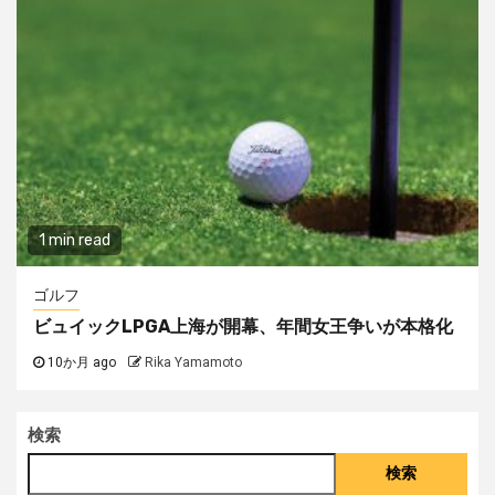
1 min read
ゴルフ
ビュイックLPGA上海が開幕、年間女王争いが本格化
10か月 ago
Rika Yamamoto
検索
検索