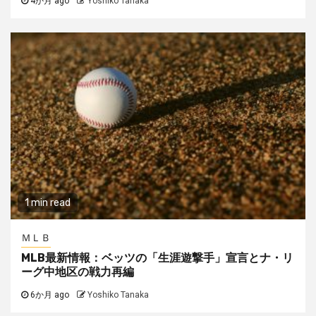
4か月 ago
Yoshiko Tanaka
1 min read
ＭＬＢ
MLB最新情報：ベッツの「生涯遊撃手」宣言とナ・リ
ーグ中地区の戦力再編
6か月 ago
Yoshiko Tanaka