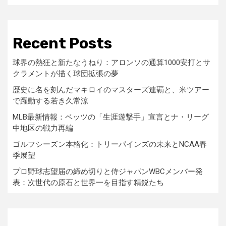
Recent Posts
球界の熱狂と新たなうねり：アロンソの通算1000安打とサ
クラメントが描く球団拡張の夢
歴史に名を刻んだマキロイのマスターズ連覇と、米ツアー
で躍動する若き久常涼
MLB最新情報：ベッツの「生涯遊撃手」宣言とナ・リーグ
中地区の戦力再編
ゴルフシーズン本格化：トリーパインズの未来とNCAA春
季展望
プロ野球志望届の締め切りと侍ジャパンWBCメンバー発
表：次世代の原石と世界一を目指す精鋭たち