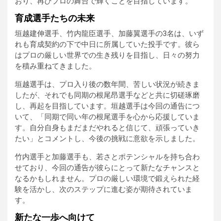
おり、再びプロの舞台で輝くことを目指しています。
育成選手たちの未来
垣越建伸選手、竹内龍臣選手、加藤翼選手の3名は、いず
れも育成契約の下で中日に所属していた投手です。彼ら
はプロの厳しい世界での生き残りを目指し、日々の努力
を積み重ねてきました。
垣越選手は、プロ入り後の数年間、苦しい状況が続きま
したが、それでも同期の根尾昂選手などと共に切磋琢磨
し、再起を目指しています。垣越選手は今回の通告につ
いて、「同期で同い年の根尾選手を心から応援していま
す。自分自身もまだまだやれると信じて、頑張っていき
たい」とコメントし、今後の挑戦に意欲を示しました。
竹内選手と加藤選手も、若さとポテンシャルを持ち合わ
せており、今回の通告が彼らにとって新たなチャンスと
なるかもしれません。プロの厳しい環境で鍛えられた経
験を活かし、次のステップに進む姿が期待されていま
す。
新たな一歩へ向けて