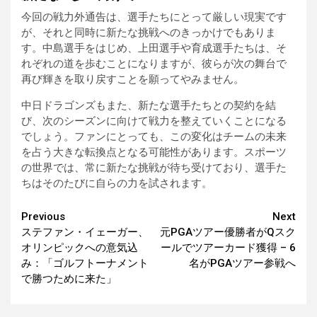
今回の戦力外通告は、選手たちにとって厳しい現実です
が、それと同時に新たな挑戦へのきっかけでもありま
す。中島選手をはじめ、上田選手や育成選手たちは、そ
れぞれの道を歩むことになりますが、彼らが次の舞台で
再び輝きを取り戻すことを願ってやみません。
中日ドラゴンズもまた、新たな選手たちとの契約を結
び、次のシーズンに向けて戦力を整えていくことになる
でしょう。ファンにとっても、この変化はチームの未来
を占う大きな転換点となる可能性があります。スポーツ
の世界では、常に新たな挑戦が待ち受けており、選手た
ちはそのたびに自らの力を試されます。
Continue
Previous
Next
ステファン・イェーガー、
元PGAツアー優勝者がQスク
Reading
オリンピックへの意気込
ールでツアーカード獲得 – 6
み：「ゴルフトーナメント
名がPGAツアー参戦へ
で勝つために来た」