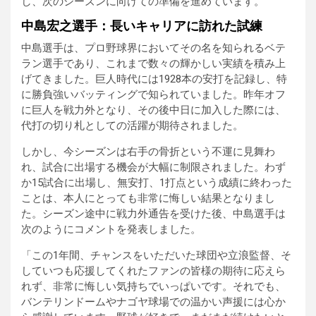
し、次のシーズンに向けての準備を進めています。
中島宏之選手：長いキャリアに訪れた試練
中島選手は、プロ野球界においてその名を知られるベテ
ラン選手であり、これまで数々の輝かしい実績を積み上
げてきました。巨人時代には1928本の安打を記録し、特
に勝負強いバッティングで知られていました。昨年オフ
に巨人を戦力外となり、その後中日に加入した際には、
代打の切り札としての活躍が期待されました。
しかし、今シーズンは右手の骨折という不運に見舞わ
れ、試合に出場する機会が大幅に制限されました。わず
か15試合に出場し、無安打、1打点という成績に終わった
ことは、本人にとっても非常に悔しい結果となりまし
た。シーズン途中に戦力外通告を受けた後、中島選手は
次のようにコメントを発表しました。
「この1年間、チャンスをいただいた球団や立浪監督、そ
していつも応援してくれたファンの皆様の期待に応えら
れず、非常に悔しい気持ちでいっぱいです。それでも、
バンテリンドームやナゴヤ球場での温かい声援には心か